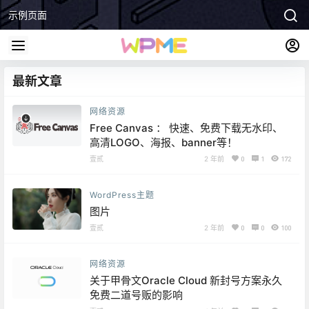
示例页面
最新文章
网络资源
Free Canvas ： 快速、免费下载无水印、
高清LOGO、海报、banner等！
壹贰
2 年前
0
1
172
WordPress主题
图片
壹贰
2 年前
0
0
100
网络资源
关于甲骨文Oracle Cloud 新封号方案永久
免费二道号贩的影响